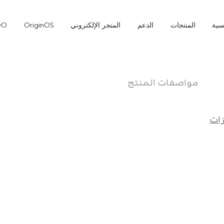
سية
المنتجات
الدعم
المتجر الإلكتروني
OriginOS
OO
مواصفات المنتج
الكاميرا
التصميم
ات