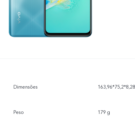
Dimensões
163,96*75,2*8,2
Peso
179 g