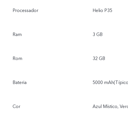
Processador
Helio P35
Ram
3 GB
Rom
32 GB
Bateria
5000 mAh(Típico
Cor
Azul Místico, Ve