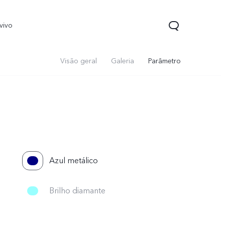
vivo
Visão geral
Galeria
Parâmetro
Azul metálico
Y22
Y33s
novo
novo
Brilho diamante