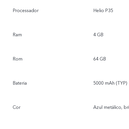
Processador
Helio P35
Ram
4 GB
Rom
64 GB
Bateria
5000 mAh (TYP)
Cor
Azul metálico, b