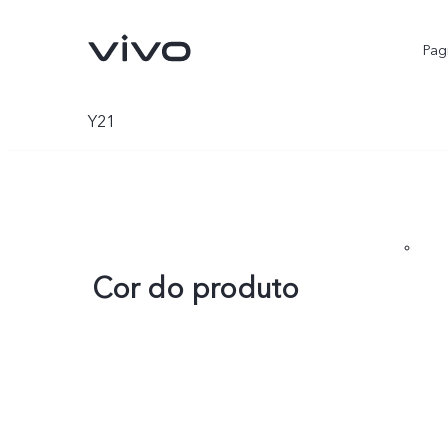
Pagi
Y21
Cor do produto
V25 5G
Y02
novo
novo