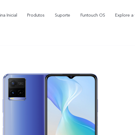
na Inicial
Produtos
Suporte
Funtouch OS
Explore a 
Y16
Y35
novo
novo