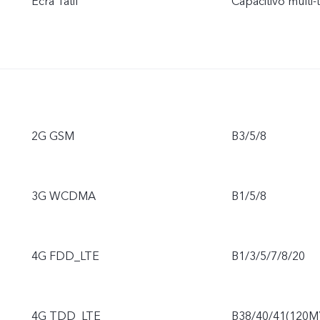
Ecrã Tátil
Capacitivo multi
2G GSM
B3/5/8
3G WCDMA
B1/5/8
4G FDD_LTE
B1/3/5/7/8/20
4G TDD_LTE
B38/40/41(120M