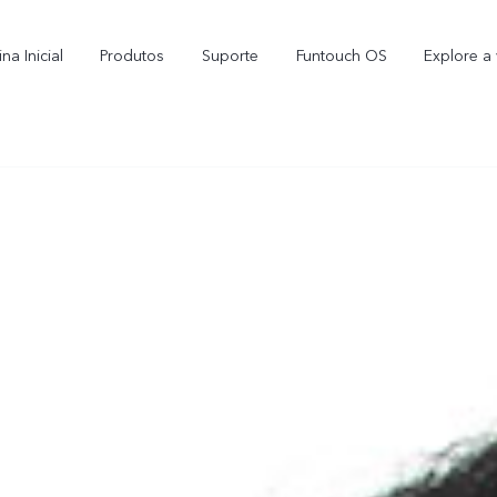
na Inicial
Produtos
Suporte
Funtouch OS
Explore a 
Y16
Y35
novo
novo