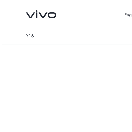
Pagi
Y16
V25 5G
Y02
novo
novo