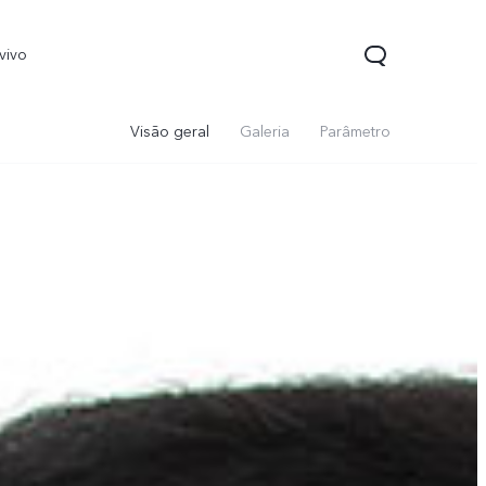
vivo
Visão geral
Galeria
Parâmetro
Y22
Y33s
novo
novo