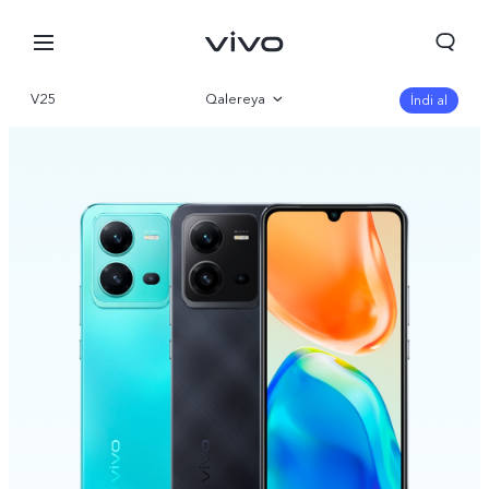
V25
Qalereya
İndi al
İcmal
Parametr