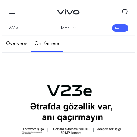
V23e
İcmal
İndi al
Qalereya
Overview
Ön Kamera
Parametr
Görünüş
Mükəmməl Performans
Arxa Kamera