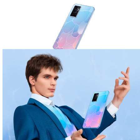
Azerbaijan(az) | Ölkə/region seçin