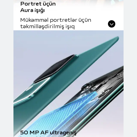
Portret üçün
Aura işığı
Mükəmməl portretlər üçün
təkmilləşdirilmiş işıq
50 MP AF ultrageniş