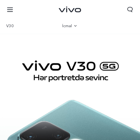
V30
İcmal
Qalereya
Parametr