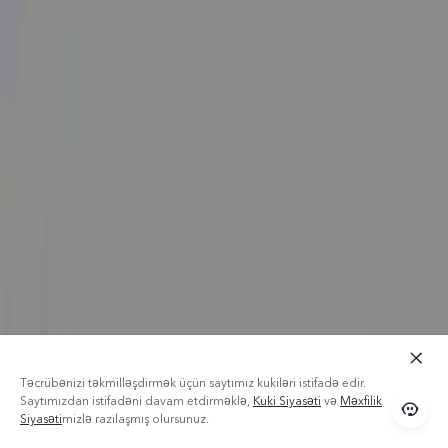
Təcrübənizi təkmilləşdirmək üçün saytımız kukiləri istifadə edir.
Saytımızdan istifadəni davam etdirməklə,
Kuki Siyasəti
və
Məxfilik
Siyasəti
mizlə razılaşmış olursunuz.