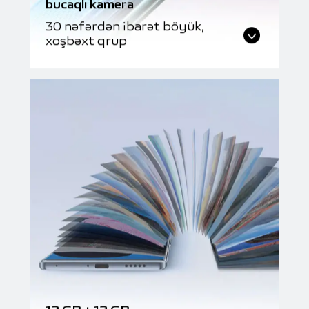
bucaqlı kamera
30 nəfərdən ibarət böyük,
xoşbəxt qrup