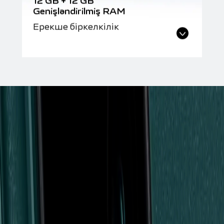
12 GB + 12 GB
Genişləndirilmiş RAM
Ерекше біркелкілік