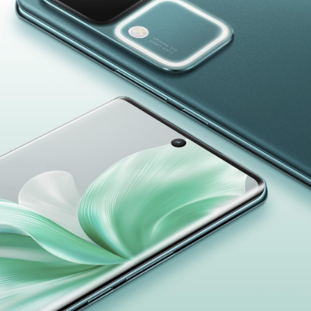
Azerbaijan(az) | Ölkə/region seçin