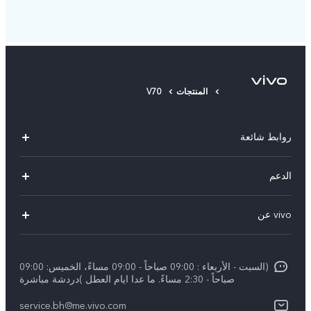
المنتجات
V70
روابط شائعة
X300 Pro (New)
الدعم
X300 (New)
الاسئلة الشائعة
vivo عن
X200 FE (New)
مركز الخدمة
الإشعارات القانونية
Y29s 5G
Funtouch OS
(السبت - الأربعاء : 09:00 صباحاً - 09:00 مساءً، الخميس: 09:00
نبذة عنا
Y39 5G
صباحاً - 2:30 مساءً. ما عدا ايام العطل )دردشة مباشرة
مصادقة IMEI
مركز الخصوصية لدى vivo
service.bh@me.vivo.com
V50 Lite 5G