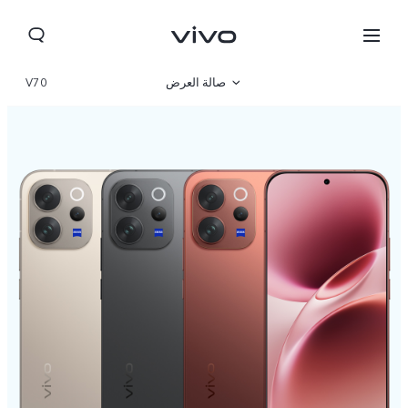
صالة العرض
V70
نظرة عامة
مواصفات المنتج
Bahrain(ar) | حدد البلد/المنطقة