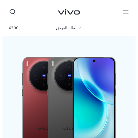
صالة العرض
X300
نظرة عامة
مواصفات المنتج
Bahrain(ar) | حدد البلد/المنطقة