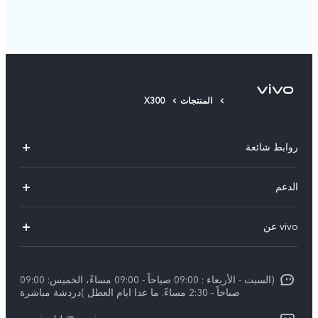
المنتجات
X300
روابط شائعة
X300 Pro (New)
الدعم
X300 (New)
الاسئلة الشائعة
vivo عن
X200 FE (New)
مركز الخدمة
الإشعارات القانونية
Y29s 5G
Funtouch OS
(السبت - الأربعاء : 09:00 صباحاً - 09:00 مساءً، الخميس: 09:00
نبذة عنا
Y39 5G
صباحاً - 2:30 مساءً. ما عدا ايام العطل )دردشة مباشرة
مصادقة IMEI
مركز الخصوصية لدى vivo