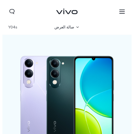
صالة العرض
Y04s
نظرة عامة
مواصفات المنتج
Bahrain(ar) | حدد البلد/المنطقة