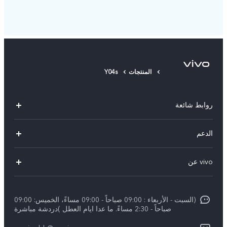
المنتجات
Y04s
روابط شائعة
X300 Pro (New)
الدعم
X300 (New)
الاسئلة الشائعة
vivo عن
X200 FE (New)
مركز الخدمة
الإشعارات القانونية
Y29s 5G
Funtouch OS
(السبت - الأربعاء : 09:00 صباحاً - 09:00 مساءً، الخميس: 09:00
نبذة عنا
Y39 5G
صباحاً - 2:30 مساءً. ما عدا ايام العطل )دردشة مباشرة
مصادقة IMEI
مركز الخصوصية لدى vivo