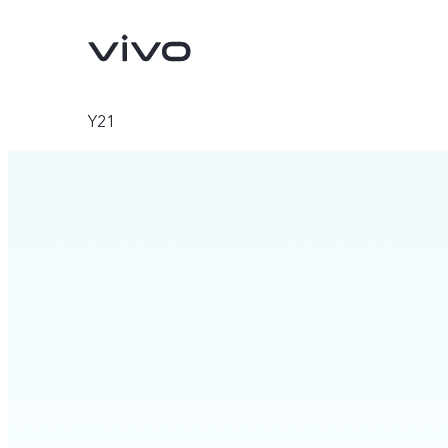
Y21
X300 Pro
X300