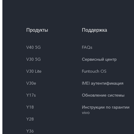
Продукты
Поддержка
V40 5G
FAQs
V30 5G
Сервисный центр
V30 Lite
Funtouch OS
V30e
IMEI аутентификация
Y17s
Обновление системы
Y18
Инструкции по гарантии
vivo
Y28
Y36