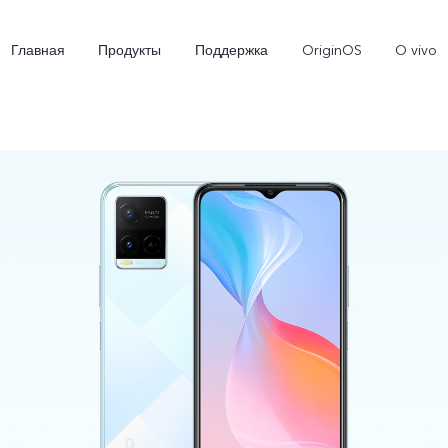
Главная
Продукты
Поддержка
OriginOS
O vivo
X300 Ultra
X300 FE
V7
Новинка
Новинка