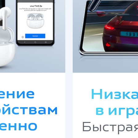
ение
Низка
ойствам
в игр
енно
Быстрая