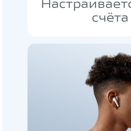
Настраиваетс
счёта