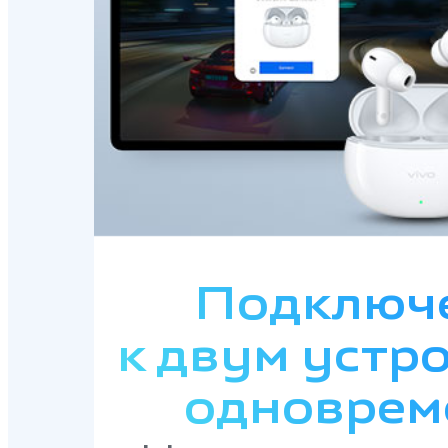
Подключ
к двум устр
одноврем