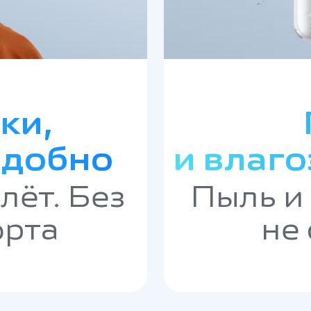
ки,
удобно
и влаго
лёт. Без
Пыль и
орта
не