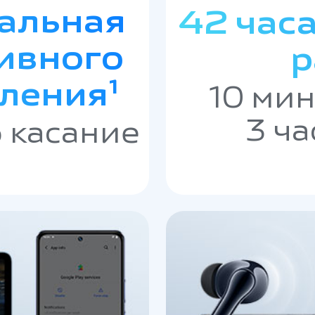
альная
42 час
тивного
р
ления¹
10 мин
3 ча
 касание