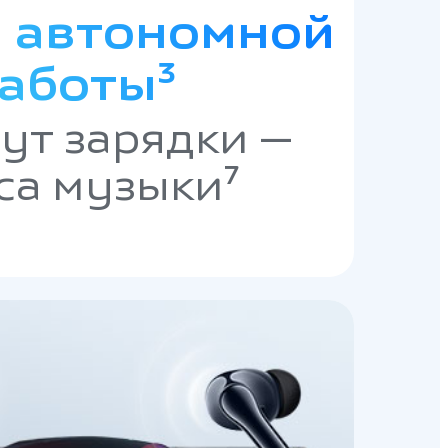
а автономной
аботы³
ут зарядки —
са музыки⁷