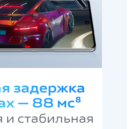
я задержка
ах — 88 мс⁸
 и стабильная