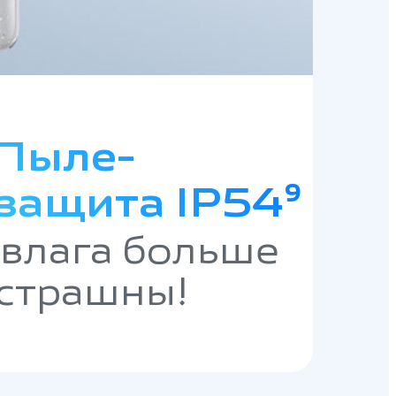
Пыле-
защита IP54⁹
 влага больше
 страшны!