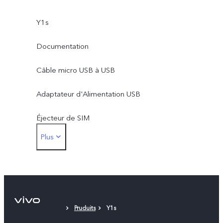
Y1s
Documentation
Câble micro USB à USB
Adaptateur d'Alimentation USB
Éjecteur de SIM
Plus
Etui de Protection
Film de Protection (appliqué)
Pruduits
Y1s