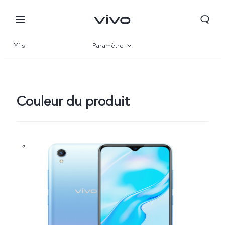
Y1s
Paramètre
Vue d'ensemble
Couleur du produit
Côte d'Ivoire | Veuillez sélectionner le pays/la région