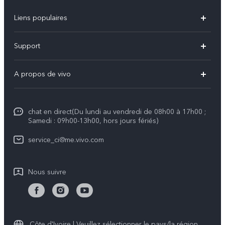
Liens populaires
V23 5G
Support
V21
FAQs
A propos de vivo
Y33s
Funtouch OS
Info
Y53s
Authentification IMEI
chat en direct(Du lundi au vendredi de 08h00 à 17h00 ;
Legal Notice
Y21
Samedi : 09h00-13h00, hors jours fériés)
Prix des pièces de rechange
À propos de vivo
Y1s
service_ci@me.vivo.com
Mise à jour du système
Centre de confidentialité vivo
All Models
Instructions de garantie vivo
Nous suivre
Durabilité
Côte d'Ivoire | Veuillez sélectionner le pays/la région