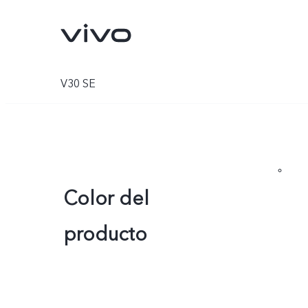
V30 SE
Color del
producto
X300 Pro
V70
nuevo
nuevo