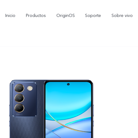
Inicio
Productos
OriginOS
Soporte
Sobre vivo
V70 FE
Y11d