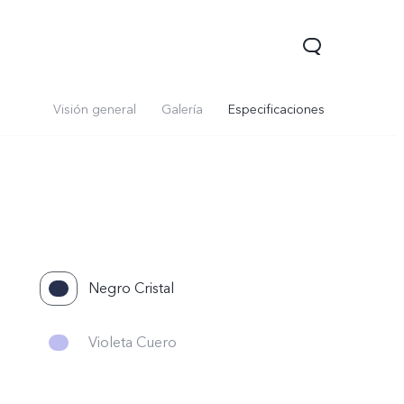
Visión general
Galería
Especificaciones
Negro Cristal
Y05
Y31 5G
nuevo
nuevo
Violeta Cuero