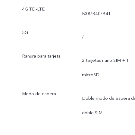
4G TD-LTE
B38/B40/B41
5G
/
Ranura para tarjeta
2 tarjetas nano SIM + 1
microSD
Modo de espera
Doble modo de espera d
doble SIM