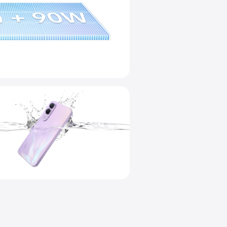
ueVolt de 7000 mAh
e de 90 W