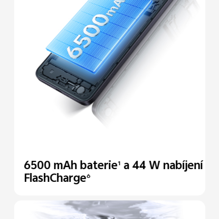
6500 mAh baterie
a
44 W nabíjení
1
FlashCharge
6