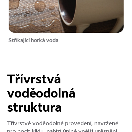
Stříkající horká voda
Třívrstvá
voděodolná
struktura
Třívrstvé voděodolné provedení, navržené
pro pocit klidu, nabízí úplné vnější utěsnění,