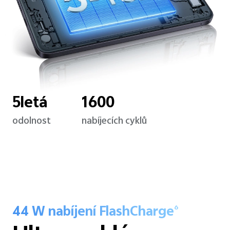
5letá
1600
odolnost
nabíjecích cyklů
44 W nabíjení FlashCharge
6