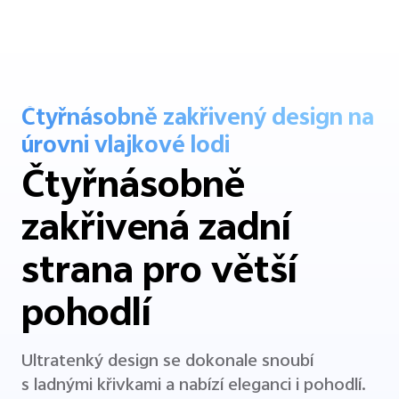
spojuje přirozenou eleganci s vytříbeným stylem.
Čtyřnásobně zakřivený design na
úrovni vlajkové lodi
Čtyřnásobně
zakřivená zadní
strana pro větší
pohodlí
Ultratenký design se dokonale snoubí
s ladnými křivkami a nabízí eleganci i pohodlí.