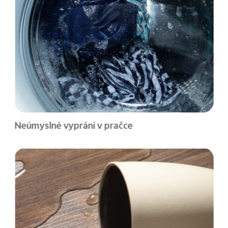
Neúmyslné vyprání v pračce