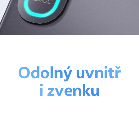
Odolný uvnitř
i zvenku