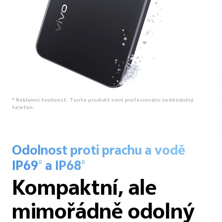
* Reklamní tvořivost. Tento produkt není profesionální voděodolný
telefon.
Odolnost proti prachu a vodě
IP69
a IP68
8
8
Kompaktní, ale
mimořádně odolný