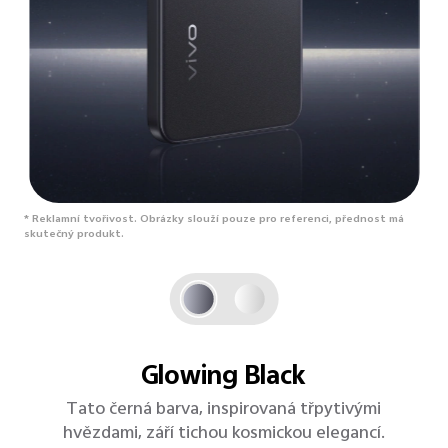
* Reklamní tvořivost. Obrázky slouží pouze pro referenci, přednost má
skutečný produkt.
Pearl White
Jako barokní perla má každá textura jedinečný
tvar s jemnými křivkami a zářivým leskem, který