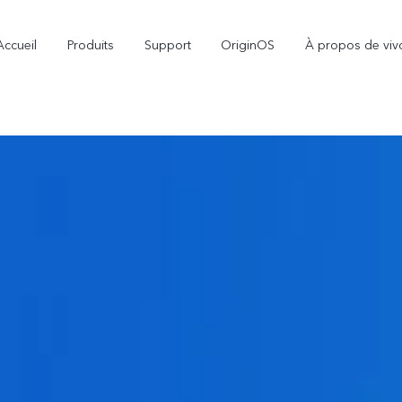
Accueil
Produits
Support
OriginOS
À propos de viv
Y21d
Y29
nouveau
nouveau