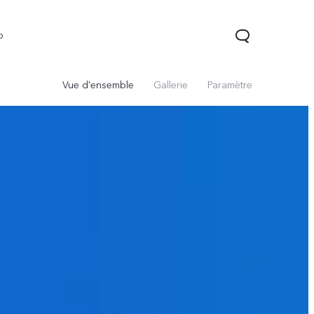
o
Vue d'ensemble
Gallerie
Paramètre
Y04
Y19s
nouveau
nouveau