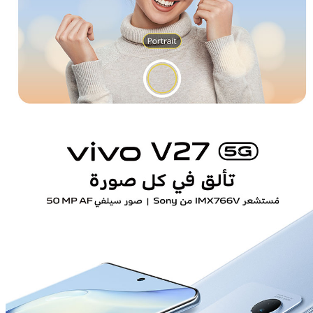
Egypt | حدد البلد/المنطقة