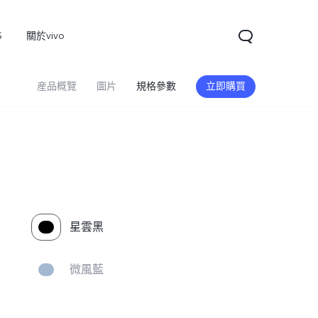
S
關於vivo
産品概覽
圖片
規格參數
立即購買
星雲黑
V60
微風藍