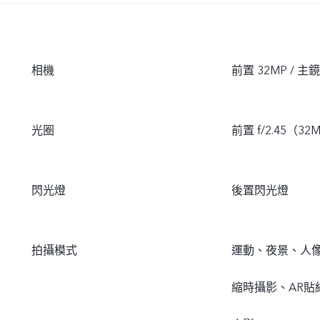
相機
前置 32MP / 主
光圈
前置 f/2.45（32
閃光燈
後置閃光燈
拍攝模式
運動、夜景、人像
縮時攝影、AR