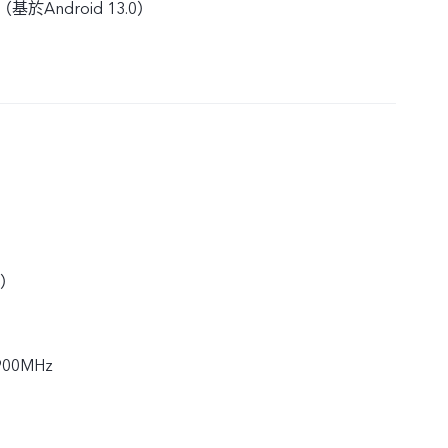
3 （基於Android 13.0）
S）
900MHz