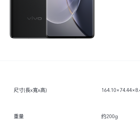
尺寸(長x寬x高)
164.10×74.44×8
重量
约200g