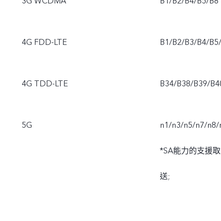
3G WCDMA
B1/B2/B4/B5/B8
4G FDD-LTE
B1/B2/B3/B4/B5
4G TDD-LTE
B34/B38/B39/B4
5G
n1/n3/n5/n7/n8/
*SA能力的支援
送;