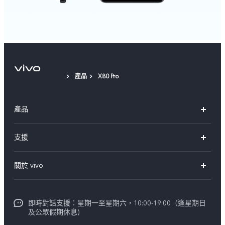
産品
X80 Pro
產品
X300 Pro
支援
X300
FAQs
關於 vivo
Y21d
服務中心
企業文化
V60 Lite 5G
Funtouch OS
即時對話支援：星期一至星期六，10:00-19:00（逢星期日
新聞資訊
V60
及公眾假期休息)
系統升級