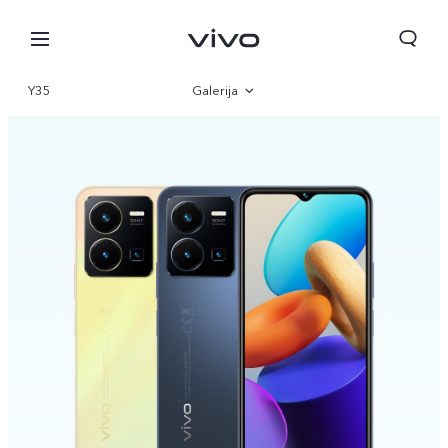
Y35
Galerija
Pregled
Specifikacije
Croatia | Odaberite državu/regiju