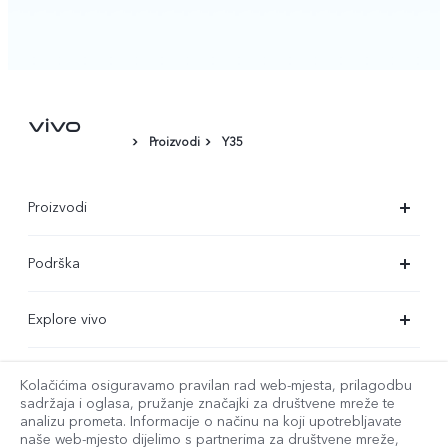
Proizvodi
Y35
Proizvodi
X90 Pro
Podrška
X80 Lite
Servisni centar
Explore vivo
Y35
Provjera autentičnosti za IMEI
O nama
Y22s
Ažuriranje sustava
Kolačićima osiguravamo pravilan rad web-mjesta, prilagodbu
service@hrv.vivo.com
Pravne napomene
sadržaja i oglasa, pružanje značajki za društvene mreže te
Y16
analizu prometa. Informacije o načinu na koji upotrebljavate
Korisnički priručnik
naše web-mjesto dijelimo s partnerima za društvene mreže,
Održivost