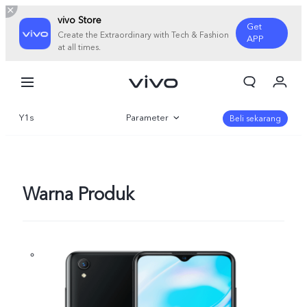
vivo Store
Get
Create the Extraordinary with Tech & Fashion
APP
at all times.
Orderan saya
Keranjang
Y1s
Parameter
Masuk/Daftar
Beli sekarang
Akun Saya
Gambaran Umum
Warna Produk