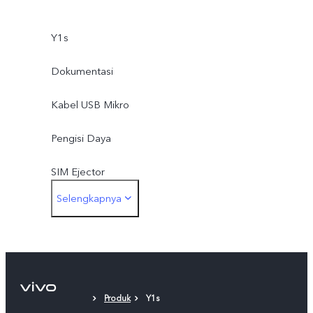
Y1s
Dokumentasi
Kabel USB Mikro
Pengisi Daya
SIM Ejector
Selengkapnya
Case Pelindung
Lapisan Pelindung Layar (diaplikasikan)
Produk
Y1s