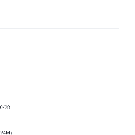
20/28
（194M）