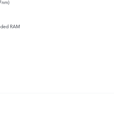
(7nm)
nded RAM