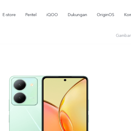
E-store
Peritel
iQOO
Dukungan
OriginOS
Kom
Gambar