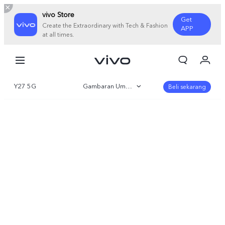
vivo Store
Get
Create the Extraordinary with Tech & Fashion
APP
at all times.
Orderan saya
Keranjang
Y27 5G
Gambaran Umum
Masuk/Daftar
Beli sekarang
Akun Saya
Galeri
Parameter