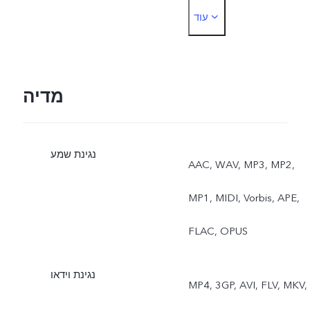
עוד
אחורי: לילה, דיוקן, תמונה,
וידאו, מיקרו סרט, רזולוציה
גבוהה, פנורמה, מסמכים,
מדיה
הילוך איטי, הילוך מהיר
נגינת שמע
(טיים-לאפס) , Supermoon,
AAC, WAV, MP3, MP2,
מקצועי, ספורט, חשיפה
MP1, MIDI, Vorbis, APE,
כפולה, תצוגה כפולה, תמונה
FLAC, OPUS
חיה
נגינת וידאו
MP4, 3GP, AVI, FLV, MKV,