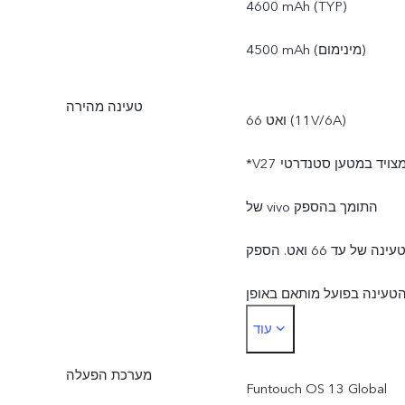
4600 mAh (TYP)
קטן יותר מ-256 GB עקב
4500 mAh (מינימום)
הצורך לאחסן את מערכת
טעינה מהירה
66 ואט (11V/6A)
ההפעלה ואת האפליקציות
*V27 מצויד במטען סטנדרטי
המותקנות מראש.
של vivo התומך בהספק
טעינה של עד 66 ואט. הספק
טעינה בפועל מותאם באופן
עוד
דינמי למצבים משתנים,
מערכת הפעלה
ובכפוף לשימוש בפועל.
Funtouch OS 13 Global