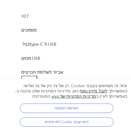
V27
מסמכים
כבל ‏type-C ל-USB
מטען USB
אביזר לשליפת הכרטיס
עוד
אתר זה משתמש בקובצי Cookie, הן של צד והן של צד שלישי.
כיסוי לטלפון
באפשרותך
לקבל מידע נוסף
כאן. מדיניות הפרטיות שלנו עדכנה ב-
;
באפשרותך לעיין ב
מדיניות הפרטיות של vivo
המעודכנת.
יריעת מגן (במכשיר)
העדפות הסכמה
דחה קובצי Cookie לא חיוניים