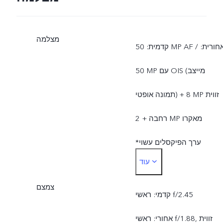
מצלמה
קדמית: 50 MP AF / אחורית:
50 MP עם OIS (מייצב
תמונה אופטי) + 8 MP זווית
רחבה + 2 MP מאקרו
*ערך הפיקסלים עשוי
עוד
להשתנות במצבי מצלמה
צמצם
שונים ובהתאם לשימוש
קדמי: ראשי f/2.45
בפועל.
אחורי: ראשי f/1.88, זווית