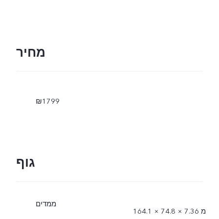
*מפרט המטען עשוי
להשתנות עקב החלפת ספק
מחיר
ו אצוות שונות. לא תהיה לכך
השפעה על הספק הטעינה
₪1799
של 66 ואט ועל ביצועי
הטעינה.
גוף
ממדים
164.1 × 74.8 × 7.36 מ