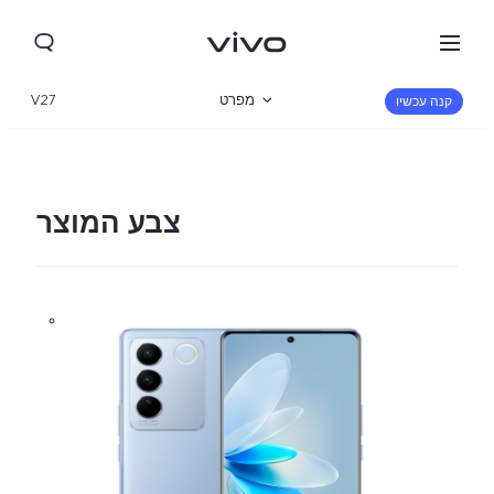
מפרט
V27
קנה עכשיו
סקירה כללית
גלריה
צבע המוצר