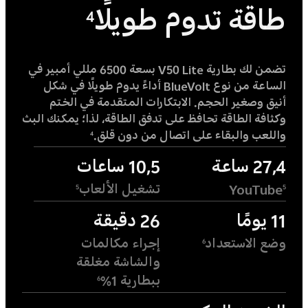
طاقة تدوم طويلًا
4
تضمن لك بطارية V50 Lite بسعة 6500 مللي أمبير في
الساعة من نوع BlueVolt أداءً يدوم طويلًا في شكل
أنيق وصغير الحجم. الابتكارات المتقدمة في الختم
وكثافة الطاقة تحافظ على تدفق الطاقة، لذا؛ يمكنك البث
واللعب والبقاء على اتصال من دون قلق.
4
27,4 ساعة
10,5 ساعات
YouTube
تشغيل الألعاب
5
5
11 يومًا
26 دقيقة
وضع الاستعداد
إجراء مكالمات
6
والشاشة مغلقة
ببطارية 1%
6