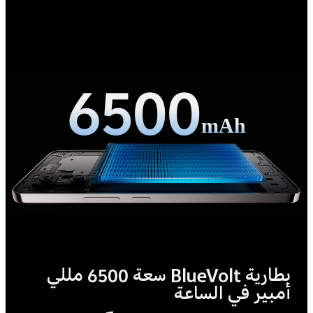
6500
mAh
بطارية BlueVolt سعة 6500 مللي
أمبير في الساعة