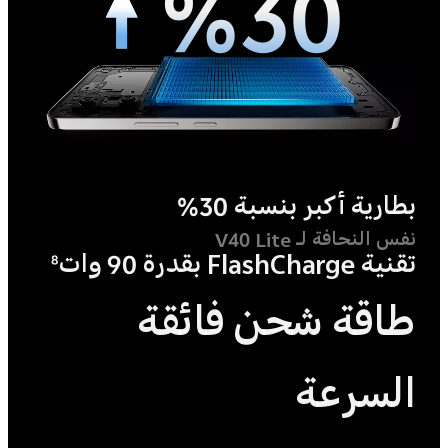
%30
بطارية أكبر بنسبة 30%
نفس النحافة لـ V40 Lite
تقنية FlashCharge بقدرة 90 وات
8
طاقة شحن فائقة
السرعة