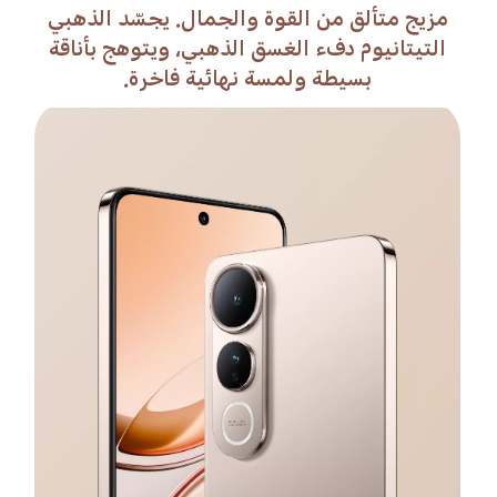
يتميز الأسود الشبحي بدرجات لونية غنية
ومخملية مع لمسة من اللمعان ليحقق التوازن
بين الغموض والرقي.