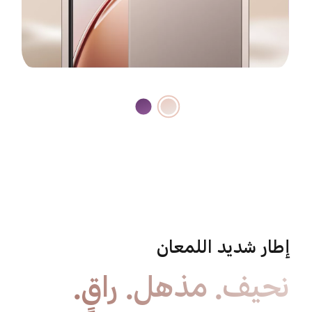
إطار شديد اللمعان
نحيف. مذهل. راقٍ.