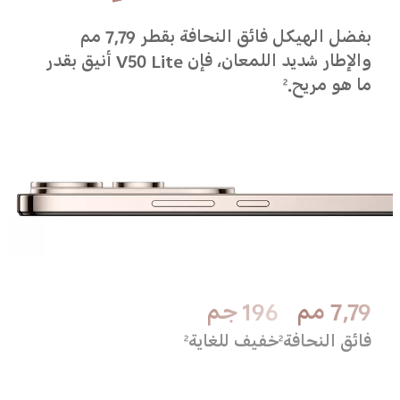
بفضل الهيكل فائق النحافة بقطر 7,79 مم
والإطار شديد اللمعان، فإن V50 Lite أنيق بقدر
ما هو مريح.
2
7,79 مم
196 جم
فائق النحافة
خفيف للغاية
2
2