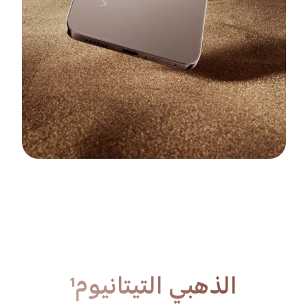
الأسود الشبحي¹