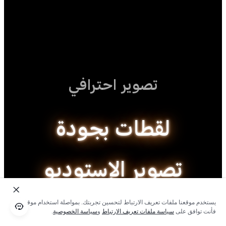
تصوير احترافي
لقطات بجودة
تصوير الإستوديو
يستخدم موقعنا ملفات تعريف الارتباط لتحسين تجربتك. بمواصلة استخدام موقعنا؛
فأنت توافق على
سياسة ملفات تعريف الارتباط
و
سياسة الخصوصية
.