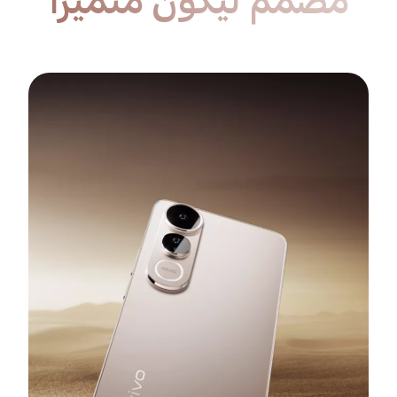
مُصمم ليكون متميزًا