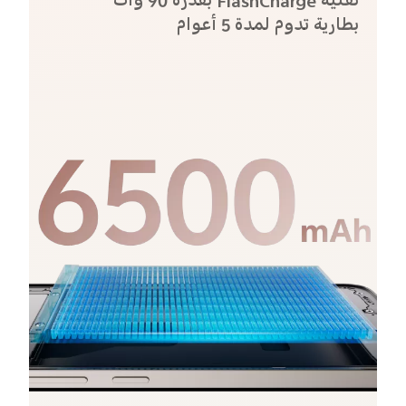
تقنية FlashCharge بقدرة 90 وات
بطارية تدوم لمدة 5 أعوام