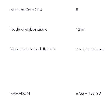
Numero Core CPU
8
Nodo di elaborazione
12 nm
Velocità di clock della CPU
2 × 1,8 GHz + 6 
RAM+ROM
6 GB + 128 GB