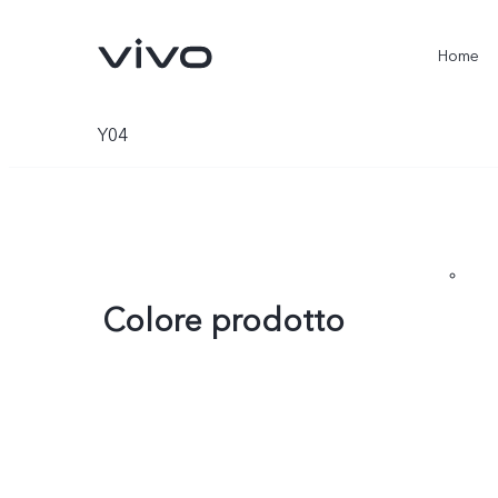
Home
Y04
Colore prodotto
X300 Ultra
X300 Pro
nuovo
nuovo