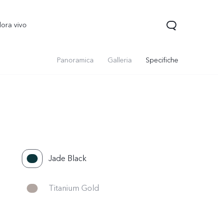
lora vivo
Panoramica
Galleria
Specifiche
Jade Black
V70 FE
Y31 5G
vivo Watch GT 2
Titanium Gold