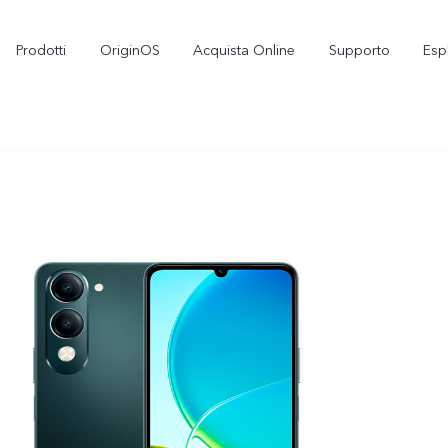
Prodotti
OriginOS
Acquista Online
Supporto
Esp
X300
V70 5G
nuovo