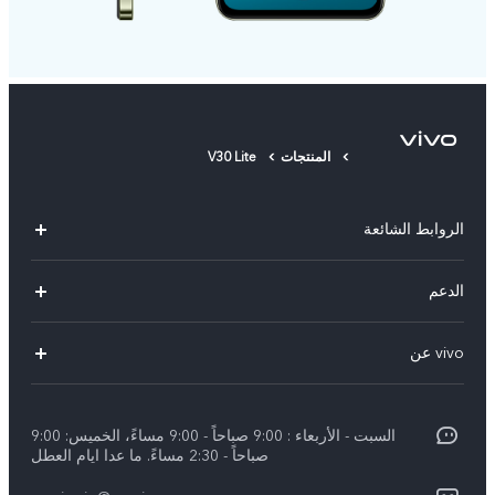
المنتجات
V30 Lite
الروابط الشائعة
V40 Lite 4G(New)
الدعم
Y19s(New)
FAQs
vivo عن
Y28(New)
مركز الخدمة
معلومات
V30 Lite
Funtouch OS
السبت - الأربعاء : 9:00 صباحاً - 9:00 مساءً، الخميس: 9:00
اضغط
Y03
صباحاً - 2:30 مساءً. ما عدا ايام العطل
مصادقة IMEI
الإشعارات القانونية