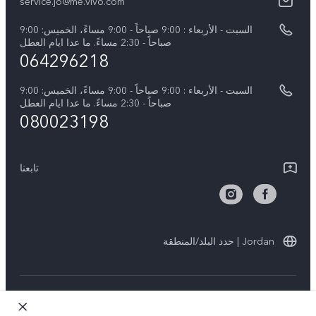
كل الموديلات
service.jo@me.vivo.com
اسعار قطع الغيار
نبذة عنا
السبت - الأربعاء : 9:00 صباحاً - 9:00 مساءً، الخميس: 9:00
تحديثات النظام
صباحاً - 2:30 مساءً. ما عدا ايام العطل
مركز الخصوصية لدى vivo
064296218
تعلیمات الضمان
الاستدامة
السبت - الأربعاء : 9:00 صباحاً - 9:00 مساءً، الخميس: 9:00
بيان الخصوصية بشأن خدمة العملاء
صباحاً - 2:30 مساءً. ما عدا ايام العطل
080023198
تابعنا
Jordan | حدد البلد/المنطقة
حقوق النشر © لعام 2026 محفوظة لصالح شركة vivo Mobile
Communication Co., Ltd.‎. كل الحقوق محفوظة.