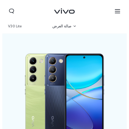
صالة العرض
V30 Lite
نظرة عامة
مواصفات المنتج
Jordan | حدد البلد/المنطقة