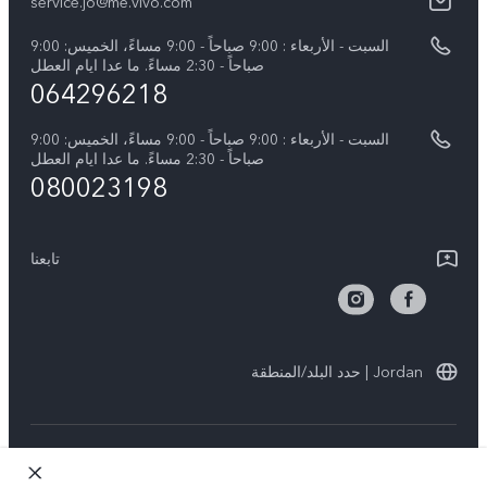
كل الموديلات
service.jo@me.vivo.com
اسعار قطع الغيار
نبذة عنا
السبت - الأربعاء : 9:00 صباحاً - 9:00 مساءً، الخميس: 9:00
تحديثات النظام
صباحاً - 2:30 مساءً. ما عدا ايام العطل
مركز الخصوصية لدى vivo
064296218
تعلیمات الضمان
الاستدامة
السبت - الأربعاء : 9:00 صباحاً - 9:00 مساءً، الخميس: 9:00
بيان الخصوصية بشأن خدمة العملاء
صباحاً - 2:30 مساءً. ما عدا ايام العطل
080023198
تابعنا
Jordan | حدد البلد/المنطقة
حقوق النشر © لعام 2026 محفوظة لصالح شركة vivo Mobile
Communication Co., Ltd.‎. كل الحقوق محفوظة.