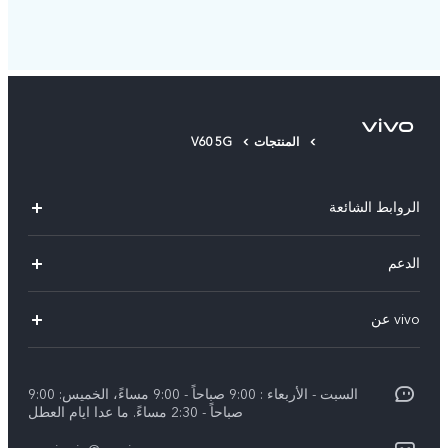
المنتجات
V60 5G
الروابط الشائعة
V40 Lite 4G(New)
الدعم
Y19s(New)
FAQs
vivo عن
Y28(New)
مركز الخدمة
معلومات
V30 Lite
Funtouch OS
السبت - الأربعاء : 9:00 صباحاً - 9:00 مساءً، الخميس: 9:00
اضغط
Y03
صباحاً - 2:30 مساءً. ما عدا ايام العطل
مصادقة IMEI
الإشعارات القانونية