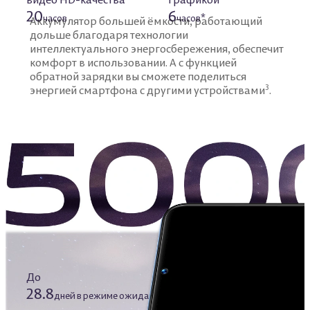
20
6
часов
часов*
Аккумулятор большей ёмкости, работающий
дольше благодаря
технологии
интеллектуального энергосбережения, обеспечит
комфорт в использовании.
А с функцией
обратной зарядки вы сможете поделиться
3
энергией смартфона с другими устройствами
.
До
28.8
*4
дней в режиме ожидания