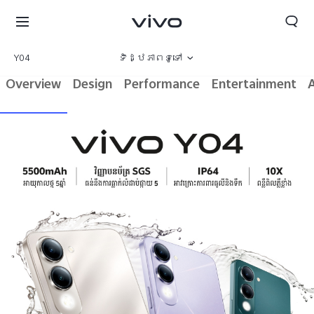
Y04
ទិដ្ឋភាពទូទៅ
Overview
Design
Performance
Entertainment
វិចិត្រសាល
លក្ខណៈបច្ចេកទេស