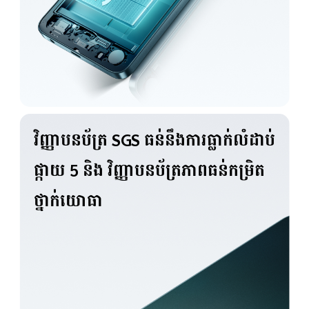
វិញ្ញាបនប័ត្រ SGS ធន់នឹងការធ្លាក់
លំដាប់
ផ្កាយ 5 និង វិញ្ញាបនប័ត្រ
ភាពធន់កម្រិត
ថ្នាក់យោធា