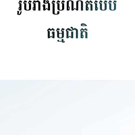
រូបរាងប្រណិតបែប
ធម្មជាតិ