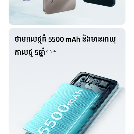
ថាមពលថ្មធំ 5500 mAh
និងមានអាយុ
កាលថ្ម 5ឆ្នាំ
2, 3, 4