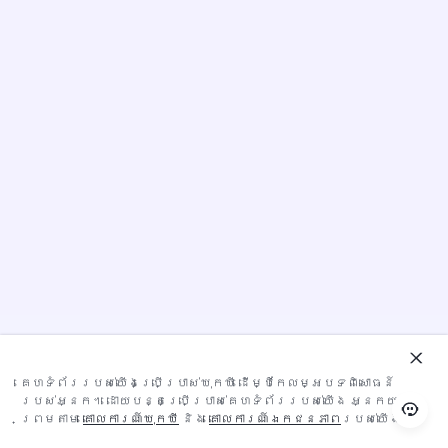
គេហទំព័ររបស់យើងប្រើប្រាស់ឃុកឃី ដើម្បីកែលម្អបទពិសោធន៍
របស់អ្នក។ ដោយបន្តប្រើប្រាស់គេហទំព័ររបស់យើង អ្នកយល់
ព្រមតាម
គោលការណ៍​ឃុកឃី
និង
គោលការណ៍ឯកជនភាព
របស់យើង។