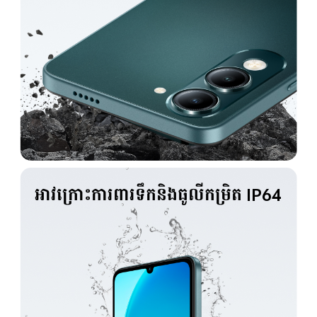
អាវក្រោះការពារទឹកនិងធូលីកម្រិត
IP64