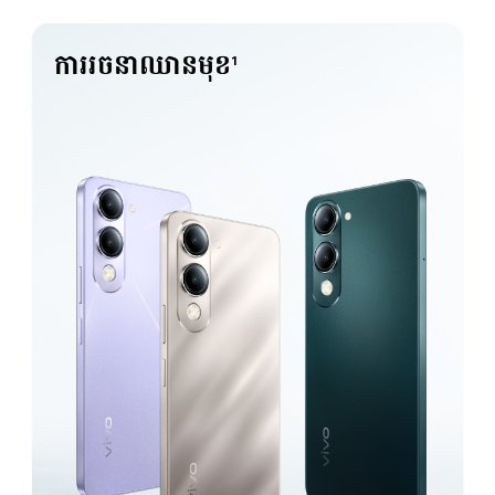
ការរចនាឈានមុខ
1