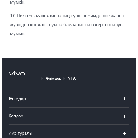
мүмкін.
10.Пиксель мәні камераның түрлі режимдеріне және іс
жүзіндегі қолданылуына байланысты өзгеріп отыруы
мүмкін.
Өнімдер
Y19s
Өнімдер
X300 Pro
Қолдау
X300
FAQs
vivo туралы
X200