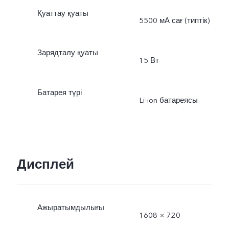
Қуаттау қуаты
5500 мА сағ (типтік)
Зарядталу қуаты
15 Вт
Батарея түрі
Li-ion батареясы
Дисплей
Ажыратымдылығы
1608 × 720