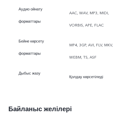
Аудио ойнату
AAC, WAV, MP3, MIDI,
форматтары
VORBIS, APE, FLAC
Бейне көрсету
MP4, 3GP, AVI, FLV, MKV,
форматтары
WEBM, TS, ASF
Дыбыс жазу
Қолдау көрсетіледі
Байланыс желілері