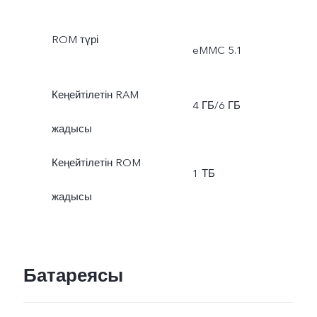
ROM түрі
eMMC 5.1
Кеңейтілетін RAM
4 ГБ/6 ГБ
жадысы
Кеңейтілетін ROM
1 ТБ
жадысы
Батареясы