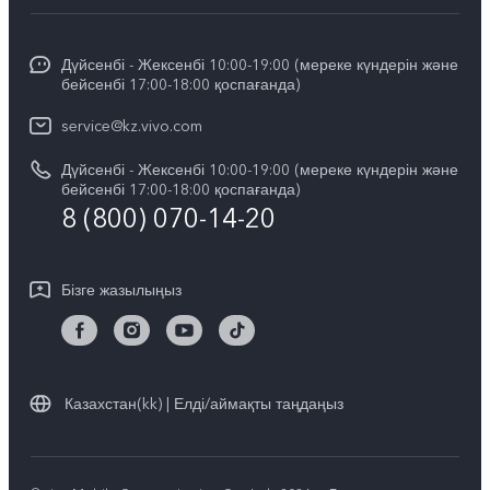
Сервистік орталықтар
Жалпы ақпарат
X200 FE
Funtouch OS
Дүйсенбі - Жексенбі 10:00-19:00 (мереке күндерін және
Баспасөз орталығы
V60
бейсенбі 17:00-18:00 қоспағанда)
IMEI сәйкестендіру
vivo компаниясында жұмыс жасау
V60 Lite 5G
service@kz.vivo.com
Қосалқы бөлшектердің құнын сұрау
Құқықтық хабарламалар
Дүйсенбі - Жексенбі 10:00-19:00 (мереке күндерін және
Барлық үлгілер
Жүйені жаңарту
бейсенбі 17:00-18:00 қоспағанда)
Біз туралы
8 (800) 070-14-20
vivo кепілдік туралы нұсқаулық
vivo құпиялық орталығы
Бізге жазылыңыз
Тұрақтылық
Казахстан(kk) | Елді/аймақты таңдаңыз