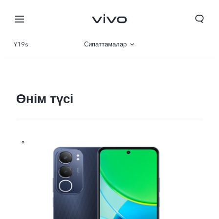
Y19s
Сипаттамалар
Шолу
Галерея
Өнім түсі