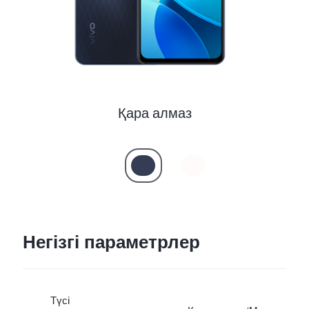
Казахстан(kk) | Елді/аймақты таңдаңыз
Қара алмаз
Негізгі параметрлер
Түсі