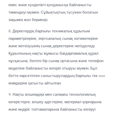
емес және күнделікті қолданысқа байланысты
төмендеуі мүмкін. Сұйықтықтың түсуінен болатын
зақымға жол бермеңіз.
8. Деректердің барлығы техникалық құрылым
параметрлеріне, зертханалық сынақ нәтижелеріне
және жеткізушінің сынақ деректеріне негізделеді.
Құрылғының нақты жұмысы бағдарламалық құрал
нұсқасына, белгілі бір сынақ ортасына және телефон
моделіне байланысты өзгеріп отыруы мүмкін. Бұл
бетте көрсетілген салыстырулардың барлығы тек vivo
өнімдеріне қатысты айтылған.
9. Нақты өлшемдері мен салмағы технологиялық
өзгерістерге, өлшеу әдістеріне, материал қорларына
және өндіріс топтамаларына байланысты өзгеруі