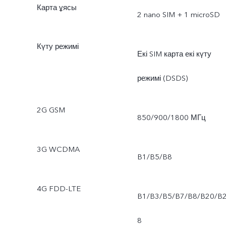
Карта ұясы
2 nano SIM + 1 microSD
Күту режимі
Екі SIM карта екі күту
режимі (DSDS)
2G GSM
850/900/1800 МГц
3G WCDMA
B1/B5/B8
4G FDD-LTE
B1/B3/B5/B7/B8/B20/B
8