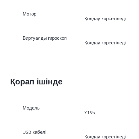
Мотор
Қолдау көрсетіледі
Виртуалды гироскоп
Қолдау көрсетіледі
Қорап ішінде
Модель
Y19s
USB кабелі
Қолдау көрсетіледі