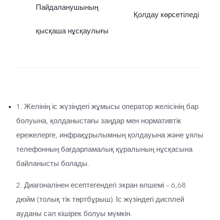
Пайдаланушының
Қолдау көрсетіледі
қысқаша нұсқаулығы
1. Желінің іс жүзіндегі жұмысы оператор желісінің бар
болуына, қолданыстағы заңдар мен нормативтік
ережелерге, инфрақұрылымның қолдауына және ұялы
телефонның бағдарламалық құралының нұсқасына
байланысты болады.
2. Диагоналінен есептегендегі экран өлшемі – 6,68
дюйм (толық тік төртбұрыш). Іс жүзіндегі дисплей
ауданы сәл кішірек болуы мүмкін.