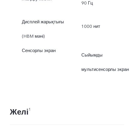
90 Гц
Дисплей жарықтығы
1000 нит
(HBM мәні)
Сенсорлы экран
Сыйымды
мультисенсорлы экран
Желі
1