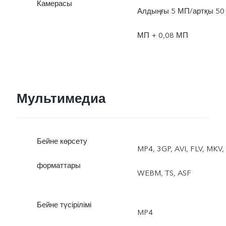
Камерасы
Түн, Портрет, Видео,
Алдыңғы 5 МП/артқы 50
Жанды фотосурет
МП + 0,08 МП
Мультимедиа
Бейне көрсету
MP4, 3GP, AVI, FLV, MKV,
форматтары
WEBM, TS, ASF
Бейне түсірілімі
MP4