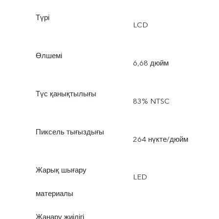
Түрі
LCD
Өлшемі
6,68 дюйм
Түс қанықтылығы
83% NTSC
Пиксель тығыздығы
264 нүкте/дюйм
Жарық шығару
LED
материалы
Жаңару жиілігі