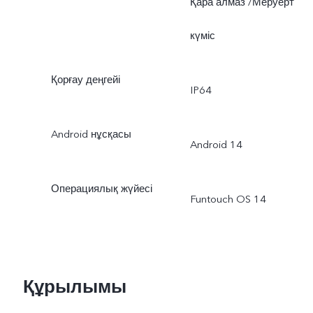
Қара алмаз /Меруерт
күміс
Қорғау деңгейі
IP64
Android нұсқасы
Android 14
Операциялық жүйесі
Funtouch OS 14
Құрылымы