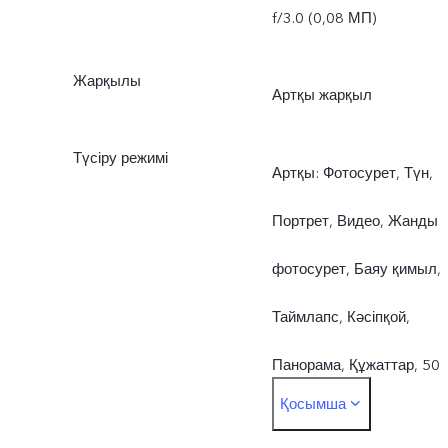
f/3.0 (0,08 МП)
Жарқылы
Артқы жарқыл
Түсіру режимі
Артқы: Фотосурет, Түн,
Портрет, Видео, Жанды
фотосурет, Баяу қимыл,
Таймлапс, Кәсіпқой,
Панорама, Құжаттар, 50
Қосымша
МПАлдыңғы: Фотосурет,