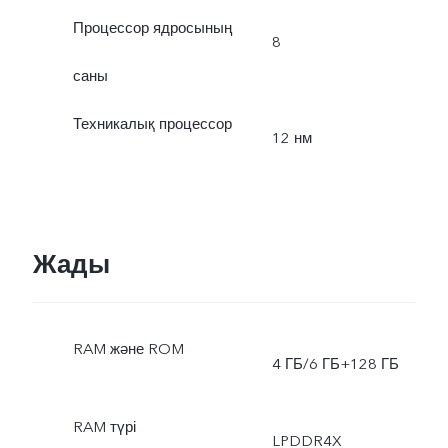
Процессор ядросының
8
саны
Техникалық процессор
12 нм
Жады
RAM және ROM
4 ГБ/6 ГБ+128 ГБ
RAM түрі
LPDDR4X