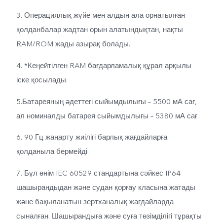
3. Операциялық жүйе мен алдын ала орнатылған
қолданбалар жадтан орын алатындықтан, нақты
RAM/ROM жады азырақ болады.
4. *Кеңейтілген RAM бағдарламалық құрал арқылы
іске қосылады.
5.Батареяның әдеттегі сыйымдылығы – 5500 мА сағ,
ал номиналды батарея сыйымдылығы – 5380 мА сағ.
6. 90 Гц жаңарту жиілігі барлық жағдайларға
қолданыла бермейді.
7. Бұл өнім IEC 60529 стандартына сәйкес IP64
шашырандыдан және судан қорғау класына жатады
және бақыланатын зертханалық жағдайларда
сыналған. Шашырандыға және суға төзімділігі тұрақты