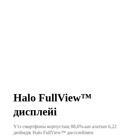
Halo FullView™
дисплейі
Y1s смартфоны корпустың 88,6%-ын алатын 6,22
дюймдік Halo FullView™ дисплейімен