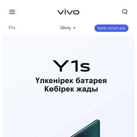
Y1s
Шолу
Қазір сатып алу
Сипаттамалар