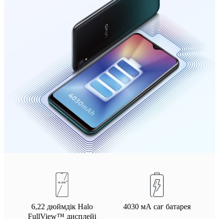
Казахстан(kk) | Елді/аймақты таңдаңыз
6,22 дюймдік Halo
4030 мА сағ батарея
FullView™ дисплейі