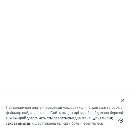
Пайдаланудан алатын әсеріңізді жақсарту үшін, біздің сайтта cookie-
файлдар пайдаланылған. Сайтымызды әрі қарай пайдалана берсеңіз,
Cookie-файлдарға қатысты саясатымыздың
және
Құпиялылық
саясатымыздың
шарттарына келіскен болып есептелесіз.