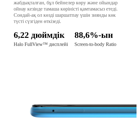
жабдықталған, бұл бейнелер көру және ойындар
ойнау кезінде тамаша көріністі қамтамасыз етеді.
Сондай-ақ ол көзді шаршатпау үшін зиянды көк
түсті сүзгіден өткізеді.
6,22 дюймдік
88,6%-ын
Halo FullView™ дисплейі
Screen-to-body Ratio