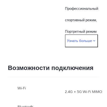
Профессиональный
спортивный режим,
Портретный режим
Узнать больше
(Художественный
портрет, AI Face Beauty,
Фотофильтры и т. д.),
Возможности подключения
Стикеры дополненной
Wi-Fi
реальности, Замедленна
2.4G + 5G Wi-Fi MIMO
съемка, Живые фото,
Bluetooth