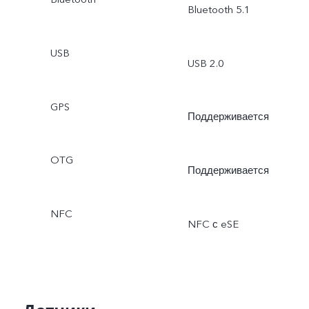
Bluetooth 5.1
Таймлапс, Видеосъемка,
режим Supermoon, DOC,
USB
USB 2.0
Панорама,
GPS
Профессиональный
Поддерживается
режим и т. д.
OTG
Поддерживается
NFC
NFC с eSE