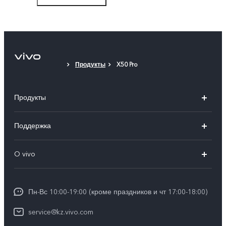
Защитный чехол
Защитная пленка (клеящаяся)
Продукты
X50 Pro
Продукты
X100
Поддержка
V40
FAQs
O vivo
V30 5G
Сервисные центры
Общая информация
V30e 5G
Funtouch OS
Пн-Вс 10:00-19:00 (кроме праздников и чт 17:00-18:00)
Пресс-центр
Y100
IMEI аутентификация
service@kz.vivo.com
Карьера в vivo
Y28