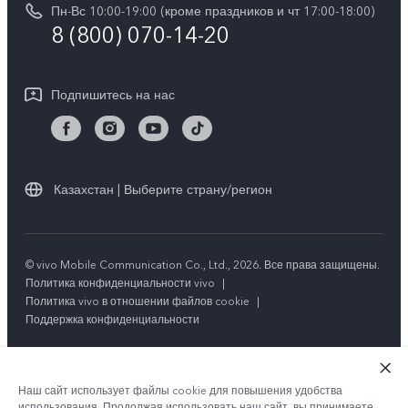
Обновление системы
Пн-Вс 10:00-19:00 (кроме праздников и чт 17:00-18:00)
Юридическая информация
Y18
8 (800) 070-14-20
Запрос хода ремонта
О нас
Y17s
Инструкции по гарантии vivo
Центр конфиденциальности vivo
Подпишитесь на нас
Y36
Стабильность
TWS 3e
Все модели
Казахстан | Выберите страну/регион
© vivo Mobile Communication Co., Ltd., 2026. Все права защищены.
Политика конфиденциальности vivo
|
Политика vivo в отношении файлов cookie
|
Поддержка конфиденциальности
Наш сайт использует файлы cookie для повышения удобства
использования. Продолжая использовать наш сайт, вы принимаете