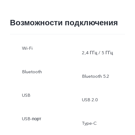
«Панорама»,
«Документы»,
Возможности подключения
«50 Мп»Фронтальная
Wi-Fi
камера: «Фото», «Ночь»,
2,4 ГГц / 5 ГГц
«Портрет», «Видео»,
Bluetooth
Bluetooth 5.2
«Живое фото»
USB
USB 2.0
USB-порт
Type-C