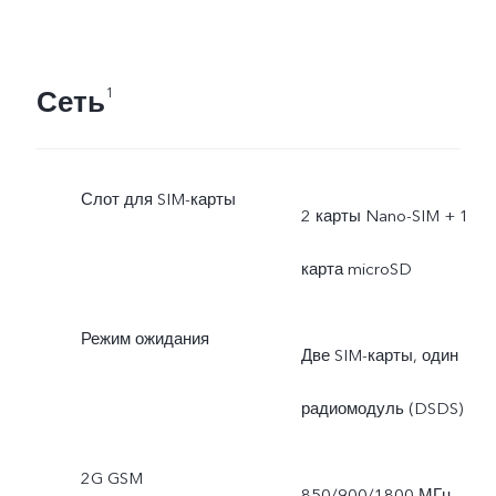
Сеть
1
Слот для SIM-карты
2 карты Nano-SIM + 1
карта microSD
Режим ожидания
Две SIM-карты, один
радиомодуль (DSDS)
2G GSM
850/900/1800 МГц