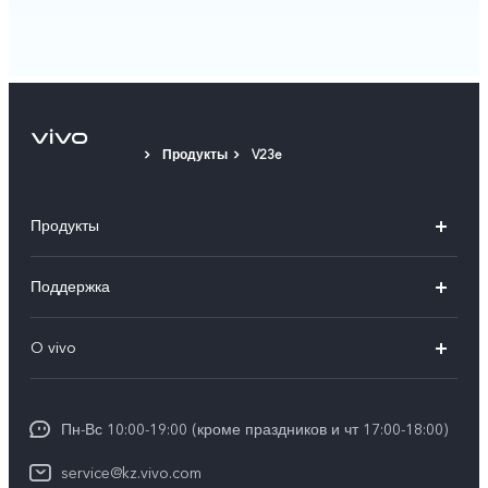
Продукты
V23e
Продукты
X100
Поддержка
V40
FAQs
O vivo
V30 5G
Сервисные центры
Общая информация
V30e 5G
Funtouch OS
Пн-Вс 10:00-19:00 (кроме праздников и чт 17:00-18:00)
Пресс-центр
Y100
IMEI аутентификация
service@kz.vivo.com
Карьера в vivo