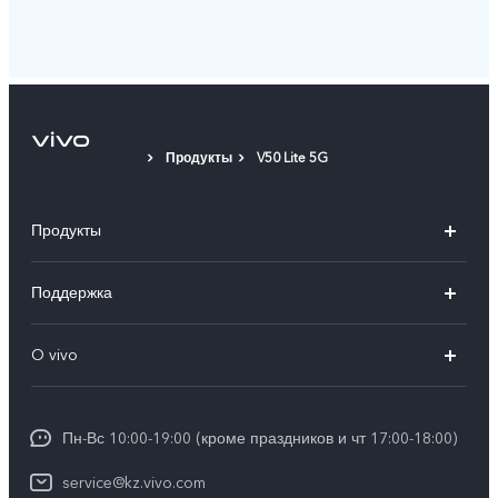
Продукты
V50 Lite 5G
Продукты
X100
Поддержка
V40
FAQs
O vivo
V30 5G
Сервисные центры
Общая информация
V30e 5G
Funtouch OS
Пн-Вс 10:00-19:00 (кроме праздников и чт 17:00-18:00)
Пресс-центр
Y100
IMEI аутентификация
service@kz.vivo.com
Карьера в vivo