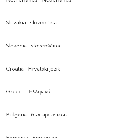
Slovakia -
slovenčina
Slovenia -
slovenščina
Croatia -
Hrvatski jezik
Greece -
Ελληνικά
Bulgaria -
български език
Romania -
Romanian