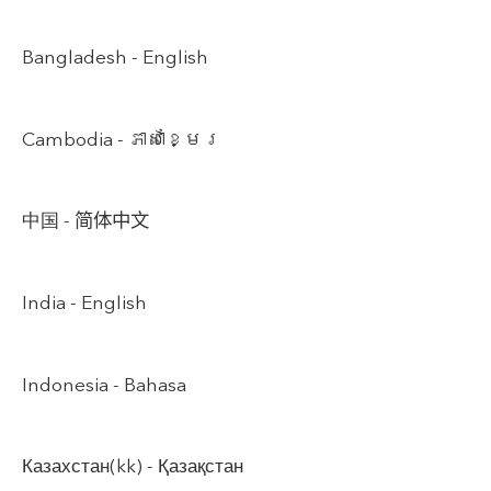
Bangladesh -
English
Cambodia -
ភាសាខ្មែរ
中国 -
简体中文
India -
English
Indonesia -
Bahasa
Казахстан(kk) -
Қазақстан