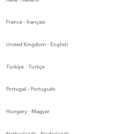
France -
français
United Kingdom -
English
Türkiye -
Türkçe
Portugal -
Português
Hungary -
Magyar
Netherlands -
Nederlands