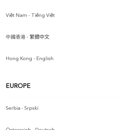
Việt Nam -
Tiếng Việt
中國香港 -
繁體中文
Hong Kong -
English
EUROPE
Serbia -
Srpski
Österreich -
Deutsch