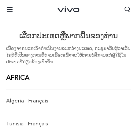
ເລືອກປະເທດຫຼືພາກພື້ນຂອງທ່ານ
ເນື່ອງ​ຈາກ​ພວກ​ເຮົາ​ດຳ​ເນີນ​ງານ​ລະ​ຫວ່າງ​ປະ​ເທດ, ກະ​ລຸ​ນາ​ຮັບ​ຮູ້ວ່າ​ເວັບ​
ໄຊ​ທ໌​ທີ່​ເປັນ​ທາງ​ການ​ທີ່​ທ່ານ​ເລືອກ​​ເຂົ້າ​ຈະ​ໃຫ້​ການ​ບໍ​ລິ​ການ​ແກ່​ຜູ້​ໃຊ້​ໃນ​
ປະ​ເທດ​ທີ່​ກ່ຽວ​ຂ້ອງ​ເທົ່າ​ນັ້ນ.
AFRICA
Algeria -
Français
ປະເທດລາວ | ເລືອກປະເທດ/ພາກພື້ນ
Tunisia -
Français