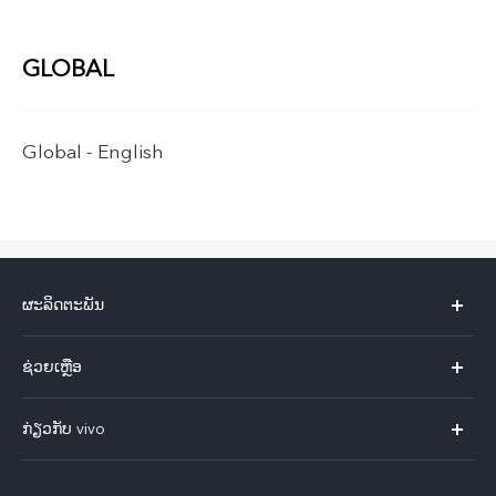
GLOBAL
Global -
English
ຜະລິດຕະພັນ
X60 Pro
ຊ່ວຍເຫຼືອ
ທຸກໂມເດວ
FAQs
ກ່ຽວກັບ vivo
ສູນບໍລິການ
ກ່ຽວ​ກັບ​ພວກ​ເຮົາ