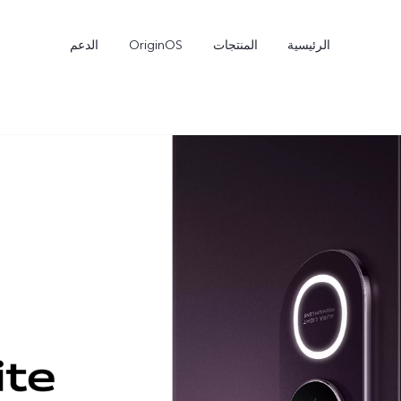
الرئيسية
المنتجات
OriginOS
الدعم
Y27s
Y04
جديد