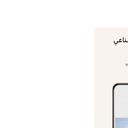
ناعي
ي