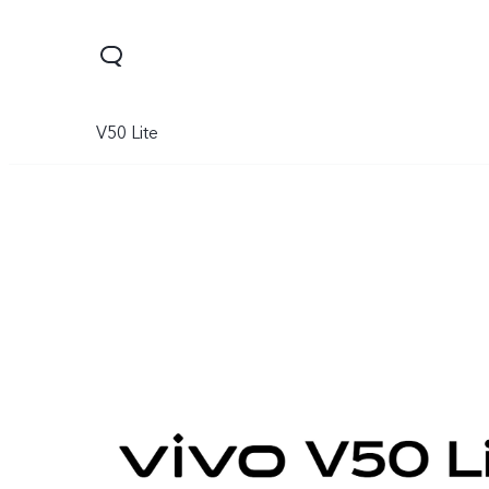
V50 Lite
Y03
Y18