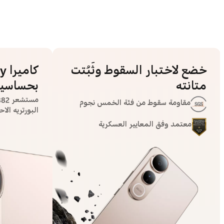
خضع لاختبار السقوط وثَبُتت
متانته
بحساسية
مستشعر IMX882 من Sony
مقاومة سقوط من فئة الخمس نجوم
البورتريه الاحت
معتمد وفق المعايير العسكرية