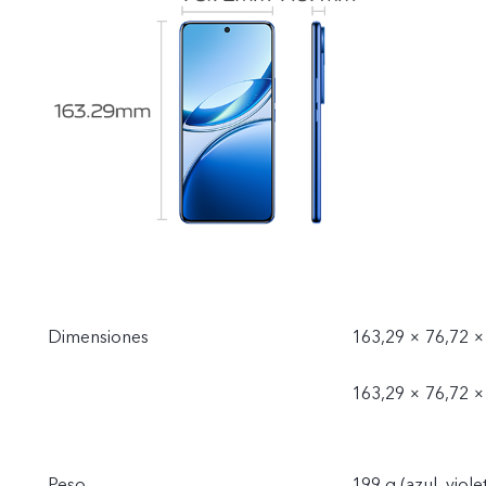
Dimensiones
163,29 × 76,72 ×
163,29 × 76,72 ×
Peso
199 g (azul, viole