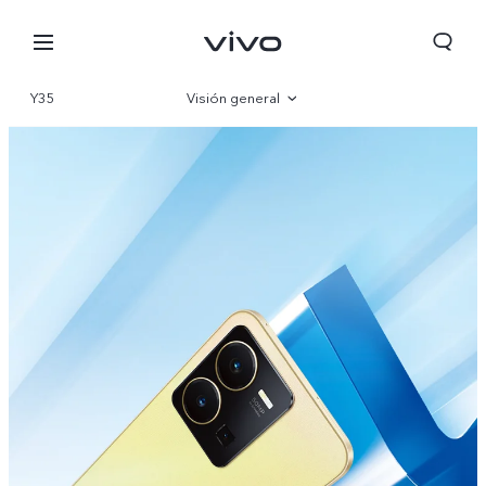
Y35
Visión general
Galería
Especificaciones
Perú | Seleccione país/región