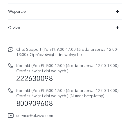
X300 Ultra
Wsparcie
X300 Pro
FAQs
O vivo
X300 FE
Centrum Serwisowe
O vivo
X300
Funtouch OS
Chat Support (Pon-Pt 9:00-17:00 (środa przerwa 12:00-
Życie w vivo
V70
13:00). Oprócz świąt i dni wolnych.)
Weryfikacja IMEI
Netykieta vivo
V70 FE
Kontakt (Pon-Pt 9:00-17:00 (środa przerwa 12:00-13:00).
Instrukcja obsługi
Oprócz świąt i dni wolnych.)
Informacje prawne
222630098
vivo Buds Air3
Aktualizacja oprogramowania
O nas
Kontakt (Pon-Pt 9:00-17:00 (środa przerwa 12:00-13:00).
Dziennik aktualizacji
Oprócz świąt i dni wolnych.) (Numer bezpłatny)
Zrównoważony rozwój
800909608
Sprawdź koszt naprawy
Centrum prywatności vivo
service@pl.vivo.com
Wyślij Do Naprawy
Sprawdź status naprawy