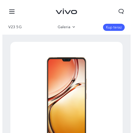
V23 5G
Galeria
Kup teraz
Przegląd produktów
Parametry
Polska | Wybierz kraj/region