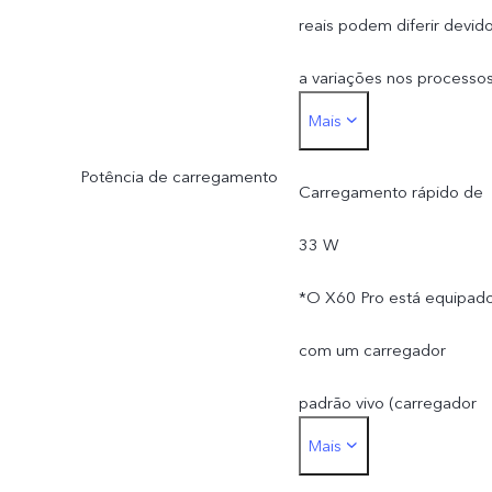
reais podem diferir devid
a variações nos processos
Mais
método de medição e
Potência de carregamento
fornecimentos de material
Carregamento rápido de
33 W
*O X60 Pro está equipad
com um carregador
padrão vivo (carregador
Mais
de carregamento rápido