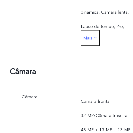
dinâmica, Câmara lenta,
Lapso de tempo, Pro,
Mais
Autocolantes RA, Súper
lua, DOC, Astro, Pro
desportivo, Longa
Câmara
exposição
Câmara
Câmara frontal
32 MP/Câmara traseira
48 MP + 13 MP + 13 MP