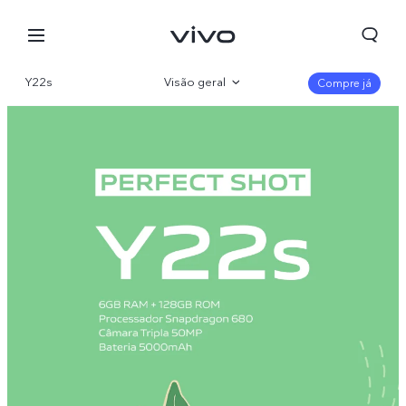
Y22s
Visão geral
Compre já
Galeria
Parâmetro
Portugal | Selecionar país/região