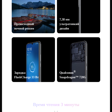
7,38 мм
Превосходный
ультратонкий
ночной режим
дизайн
®
Зарядка
Qualcomm
FlashCharge 33 Вт
Snapdragon™ 720G
Время чтения 3 минуты