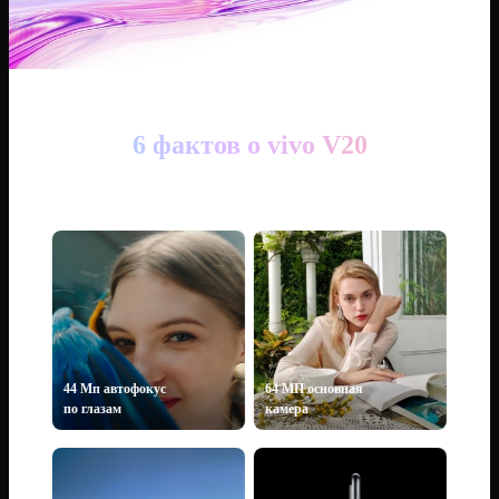
6 фактов о vivo V20
44 Мп aвтофокус
64 МП основная
по глазам
камера