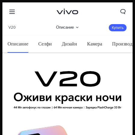
V20
Описание
Купить
360°
Описание
Селфи
Дизайн
Камера
Производи
Характеристики