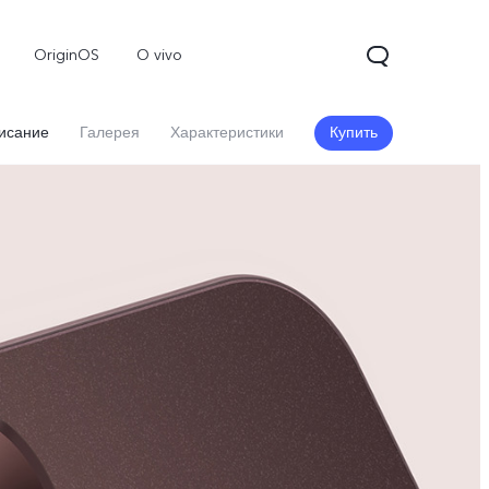
OriginOS
O vivo
исание
Галерея
Характеристики
Купить
V70
Y31d
Новинка