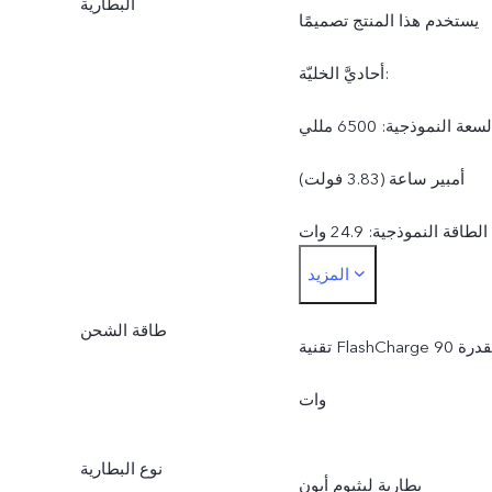
البطارية
يستخدم هذا المنتج تصميمًا
أحاديَّ الخليّة:
السعة النموذجية: 6500 مللي
أمبير ساعة (‏3.83 فولت)
الطاقة النموذجية: 24.9 وات
المزيد
ساعة
طاقة الشحن
السعة المُقدَّرة: 6340 مللي
تقنية FlashCharge بقدرة 90
أمبير ساعة (‏3.83 فولت)
وات
الطاقة المقدرة: 24.29 وات
نوع البطارية
بطارية ليثيوم أيون