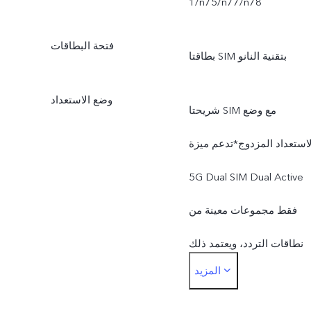
1/n75/n77/n78
فتحة البطاقات
بطاقتا SIM بتقنية النانو
وضع الاستعداد
شريحتا SIM مع وضع
لاستعداد المزدوج*تدعم ميزة
5G Dual SIM Dual Active
فقط مجموعات معينة من
نطاقات التردد، ويعتمد ذلك
المزيد
على نشر شبكات SA وVoNR
من قِبل مشغّل الخدمة. تعتمد