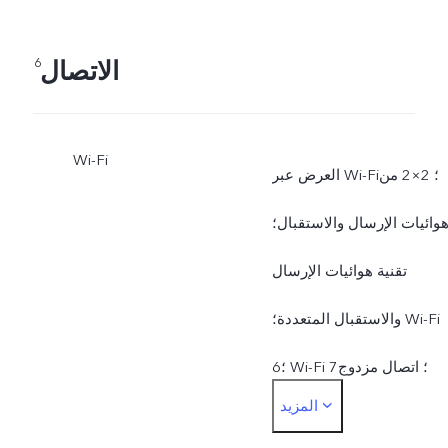
قدرات دعم SA وVoNR على
الاتصال
6
الشبكة المتوفرة وإصدار
البرنامج.
Wi-Fi
العرض عبر Wi-Fi؛ 2×2 من
وائيات الإرسال والاستقبال؛
تقنية هوائيات الإرسال
والاستقبال المتعددة؛ Wi-Fi
6؛ Wi-Fi 7؛ اتصال مزدوج
المزيد
بتردد 2.4 جيجا و5 جيجا؛