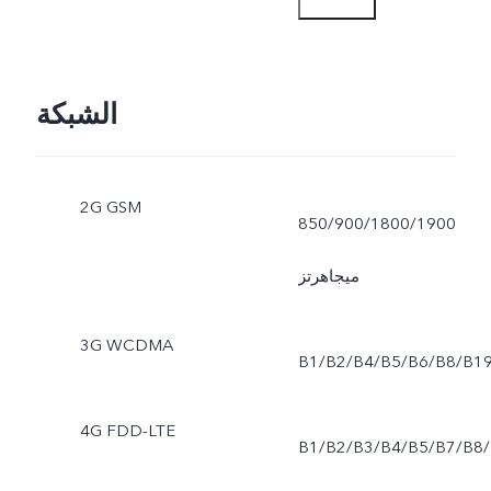
صغير، كاميرا التصوير
الفوتوغرافي في الشارع،
الشبكة
فيديو بورتريه، وضع Astro،
2G GSM
وضع المسرح
850/900/1800/1900
ميجاهرتز
3G WCDMA
B1/B2/B4/B5/B6/B8/B1
4G FDD-LTE
B1/B2/B3/B4/B5/B7/B8/