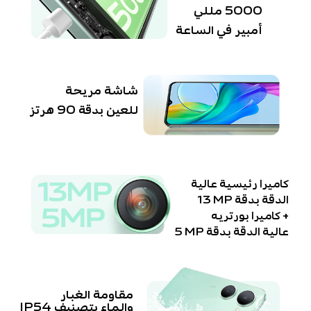
5000 مللي
أمبير في الساعة
شاشة مريحة
للعين بدقة 90 هرتز
كاميرا رئيسية عالية
الدقة بدقة ‎13 MP
+ كاميرا بورتريه
عالية الدقة بدقة ‎5 MP
مقاومة الغبار
والماء بتصنيف IP54