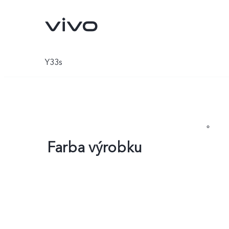
Y33s
Farba výrobku
X80 Pro
X80 Lite