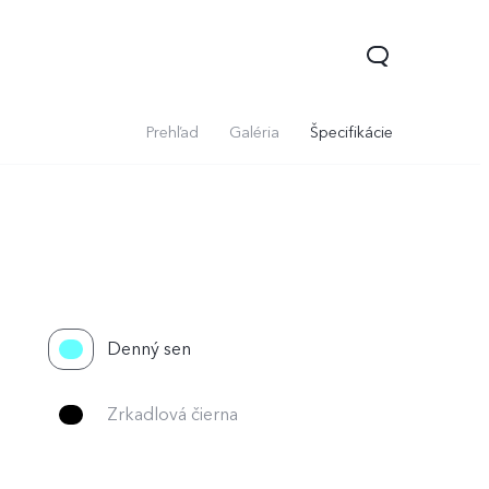
Prehľad
Galéria
Špecifikácie
Denný sen
Y36
Y76 5G
novinka
Zrkadlová čierna