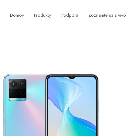
Domov
Produkty
Podpora
Zoznámte sa s vivo
V29
V29 Lite 5G
novinka
novinka