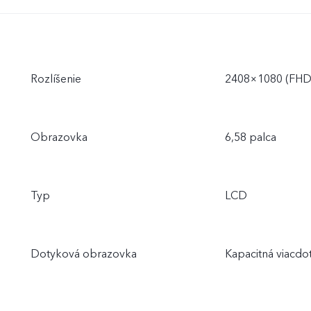
Rozlíšenie
2408×1080 (FHD
Obrazovka
6,58 palca
Typ
LCD
Dotyková obrazovka
Kapacitná viacdo